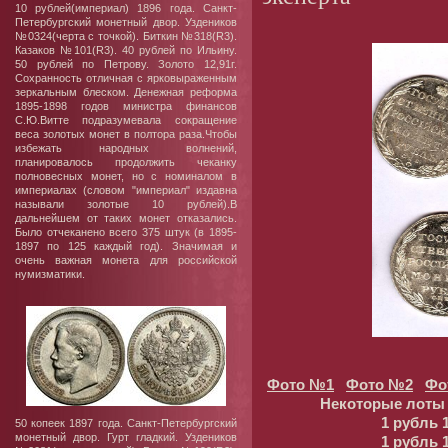
10 рублей(империал) 1896 года. Санкт-
Петербургский монетный двор. Уздеников
№0324(черта с точкой). Биткин №318(R3).
Казаков №101(R3). 40 рублей по Ильину.
50 рублей по Петрову. Золото 12,91г.
Сохранность отличная с ярковыраженным
зеркальным блеском. Денежная реформа
1895-1898 годов министра финансов
С.Ю.Витте подразумевала сокращение
веса золотых монет в полтора раза.Чтобы
избежать народных волнений,
планировалось продолжить чеканку
полновесных монет, но с номиналом в
империалах (словом "империал" издавна
называли золотые 10 рублей).В
дальнейшем от таких монет отказались.
Было отчеканено всего 375 штук (в 1895-
1897 по 125 каждый год). Значимая и
очень важная монета для российской
нумизматики.
Фото №1
Фото №2
Фо
Некоторые лоты 
1 рубль 
50 копеек 1897 года. Санкт-Петербургский
монетный двор. Гурт гладкий. Уздеников
1 рубль 