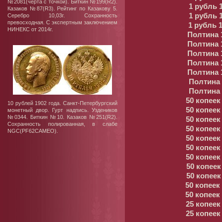
№2081(черта с точкой). Биткин №199(R2).
1 рубль 
Казаков №87(R3). Рейтинг по Казакову 5.
1 рубль 
Серебро 10,03г. Сохранность
превосходная. С экспертным заключением
1 рубль 
НИНЕКС от 2014г.
Полтина 
Полтина 
Полтина 
Полтина 
Полтина 
Полтина 
Полтина 
50 копеек
10 рублей 1902 года. Санкт-Петербургский
50 копеек
монетный двор. Гурт надпись. Уздеников
№0344. Биткин №10. Казаков №251(R2).
50 копеек
Сохранность полированная, в слабе
50 копеек
NGC(PF62CAMEO).
50 копеек
50 копеек
50 копеек
50 копее
50 копее
50 копеек
50 копеек
25 копеек
25 копеек