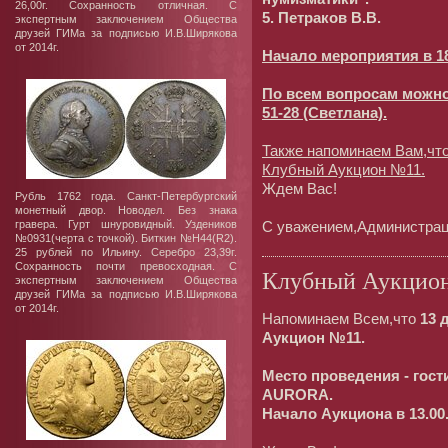
26,00г. Сохранность отличная. С
5. Петраков В.В.
экспертным заключением Общества
друзей ГИМа за подписью И.В.Ширякова
от 2014г.
Начало мероприятия в 18
По всем вопросам можно
51-28 (Светлана).
Также напоминаем Вам,что
Клубный Аукцион №11.
Ждем Вас!
Рубль 1762 года. Санкт-Петербургский
монетный двор. Новодел. Без знака
гравера. Гурт шнуровидный. Уздеников
С уважением,Администрац
№0931(черта с точкой). Биткин №Н44(R2).
25 рублей по Ильину. Серебро 23,39г.
Сохранность почти превосходная. С
Клубный Аукцио
экспертным заключением Общества
друзей ГИМа за подписью И.В.Ширякова
от 2014г.
Напоминаем Всем,что
13 
Аукцион №11.
Место проведения - го
AURORA.
Начало Аукциона в 13.00