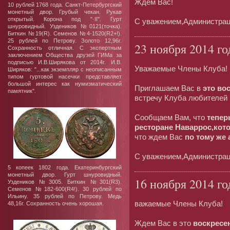
Ждем Вас!
10 рублей 1768 года. Санкт-Петербургский
монетный двор. Грубый чекан. Рукав
открытый. Корона под "·II". Гурт
С уважением,Администрац
шнуровидный. Уздеников №0121(точка).
Биткин №19(R). Семенов №4-1520(R2+!).
25 рублей по Петрову. Золото 12,96г.
23 ноября 2014 го
Сохранность отличная. С экспертным
заключением Общества друзей ГИМа за
подписью И.В.Ширякова от 2014г. И.В.
Уважаемые Члены Клуба!
Ширяков: "...как экземпляр с неописанным
типом гуртовой насечки представляет
большой интерес как нумизматический
Приглашаем Вас в
это во
памятник".
встречу Клуба любителей 
Сообщаем Вам, что
тепер
ресторане Наваррос,кот
что ждем Вас
по тому же 
С уважением,Администрац
5 копеек 1802 года. Екатеринбургский
монетный двор. Гурт шнуровидный.
16 ноября 2014 го
Уздеников №3005. Биткин №301(R3).
Семенов №182-600(R4!). 30 рублей по
Ильину. 35 рублей по Петрову. Медь
важаемые Члены Клуба!
48,16г. Сохранность очень хорошая.
Ждем Вас в это
воскресен