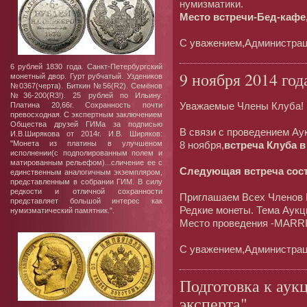
нумизматики.
Место встречи-Бед-кафе,
С уважением,Администрац
6 рублей 1830 года. Санкт-Петербургский
9 ноября 2014 год
монетный двор. Гурт рубчатый. Уздеников
№0367(черта). Биткин №56(R2). Семёнов
№36-200(R3!). 25 рублей по Ильину.
Уважаемые Члены Клуба!
Платина 20,66г. Сохранность почти
превосходная. С экспертным заключением
Общества друзей ГИМа за подписью
В связи с проведением А
И.В.Ширякова от 2014г. И.В. Ширяков:
"Монета из платины в улучшеном
8 ноября,
встреча Клуба в
исполнении(с подполированным полем и
матированным рельефом)...сличение ее с
Следующая встреча сост
единственным аналогичным экземпляром,
представленным в собрании ГИМ. В силу
редкости и отличной сохранности
Приглашаем Всех Членов 
представляет большой интерес как
Редкие монеты. Тема Аукц
нумизматический памятник.".
Место проведения -MA
С уважением,Администрац
Подготовка к аукц
эксперта"