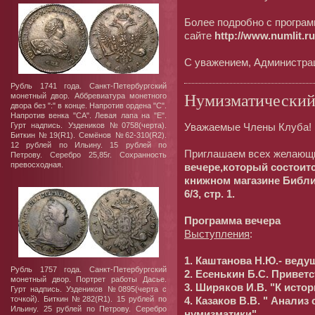
Более подробно с програм
сайте
http://www.numlit.ru
С уважением, Администра
Рубль 1741 года. Санкт-Петербургский
Нумизматический 
монетный двор. Аббревиатура монетного
двора без ":" в конце. Напротив ордена "C".
Напротив венка "СА". Левая лапа на "Е".
Гурт надпись. Уздеников №0758(черта).
Уважаемые Члены Клуба!
Биткин №19(R1). Семёнов №62-310(R2).
12 рублей по Ильину. 15 рублей по
Приглашаем всех желающи
Петрову. Серебро 25,85г. Сохранность
превосходная.
вечере,который состоитс
книжном магазине Библио
6/3, стр. 1.
Программа вечера
Выступления
:
1. Каштанова Н.Ю.- веду
Рубль 1757 года. Санкт-Петербургский
2. Есенькин Б.С. Привет
монетный двор. Портрет работы Дасье.
3. Ширяков И.В. "К истор
Гурт надпись. Уздеников №0895(черта с
точкой). Биткин №282(R1). 15 рублей по
4. Казаков В.В. " Анали
Ильину. 25 рублей по Петрову. Серебро
нумизматики".