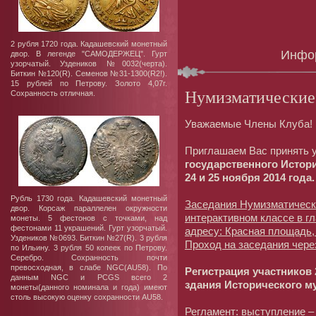
2 рубля 1720 года. Кадашевский монетный
Инфо
двор. В легенде "САМОДЕРЖЕЦ". Гурт
узорчатый. Уздеников №0032(черта).
Биткин №120(R). Семенов №31-1300(R2!).
15 рублей по Петрову. Золото 4,07г.
Нумизматические
Сохранность отличная.
Уважаемые Члены Клуба!
Приглашаем Вас принять 
государственного Истор
24 и 25 ноября 2014 года.
Рубль 1730 года. Кадашевский монетный
Заседания Нумизматически
двор. Корсаж параллелен окружности
интерактивном классе в г
монеты. 5 фестонов с точками, над
фестонами 11 украшений. Гурт узорчатый.
адресу: Красная площадь,
Уздеников №0693. Биткин №27(R). 3 рубля
Проход на заседания чере
по Ильину. 3 рубля 50 копеек по Петрову.
Серебро. Сохранность почти
превосходная, в слабе NGC(AU58). По
Регистрация участников 
данным NGC и PCGS всего 2
здания Исторического муз
монеты(данного номинала и года) имеют
столь высокую оценку сохранности AU58.
Регламент: выступление – 