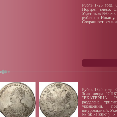
Рубль 1725 года. 
Портрет влево. 
Уздеников №0630. 
рубля по Ильину. 
Сохранность отлич
Рубль 1725 года. 
Знак двора "СПБ"
"ЕКАТЕРIНА IM
разделена трил
украшений, по
шнуровидный. Узд
№50-3100(R1). 3 