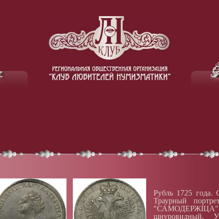
Рубль 1725 года. 
Траурный портре
"САМОДЕРЖIЦА"
шнуровидный. У