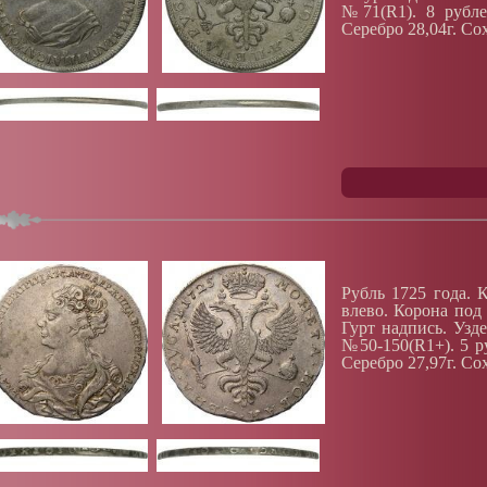
№71(R1). 8 рубле
Серебро 28,04г. Со
Рубль 1725 года. 
влево. Корона под
Гурт надпись. Уз
№50-150(R1+). 5 р
Серебро 27,97г. Со