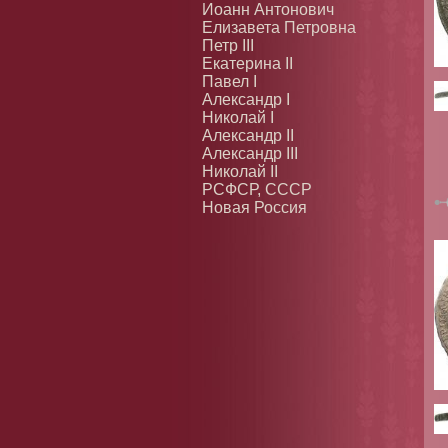
Иоанн Антонович
Елизавета Петровна
Петр III
Екатерина II
Павел I
Александр I
Николай I
Александр II
Александр III
Николай II
РСФСР, СССР
Новая Россия