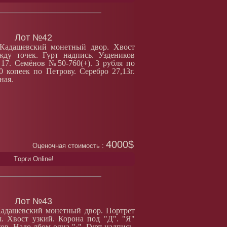
Лот №42
 Кадашевский монетный двор. Хвост
жду точек. Гурт надпись. Уздеников
7. Семёнов №50-760(+). 3 рубля по
0 копеек по Петрову. Серебро 27,13г.
ная.
4000$
Оценочная стоимость :
Tорги Online!
Лот №43
Кадашевский монетный двор. Портрет
. Хвост узкий. Корона под "Д". "Я"
ов. Надо лбом одна "·". Гурт надпись.