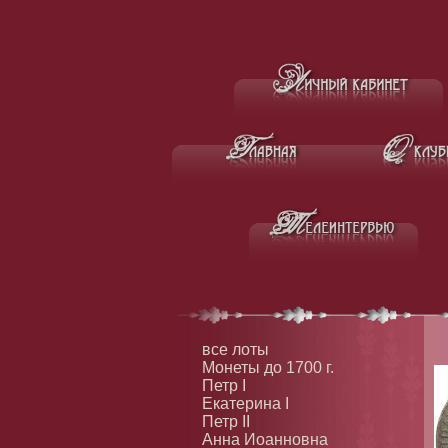
все лоты
Монеты до 1700 г.
Петр I
Екатерина I
Петр II
Анна Иоанновна