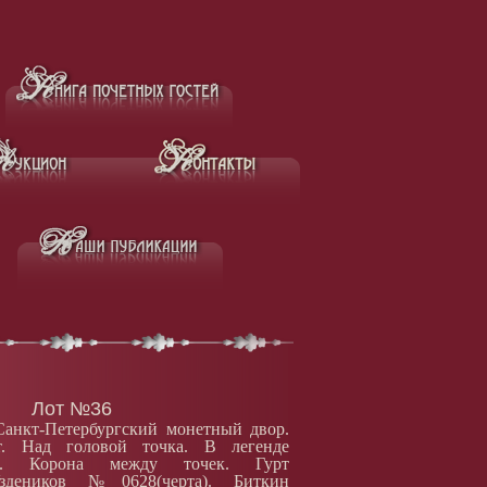
Лот №36
Санкт-Петербургский монетный двор.
т. Над головой точка. В легенде
. Корона между точек. Гурт
здеников №0628(черта). Биткин