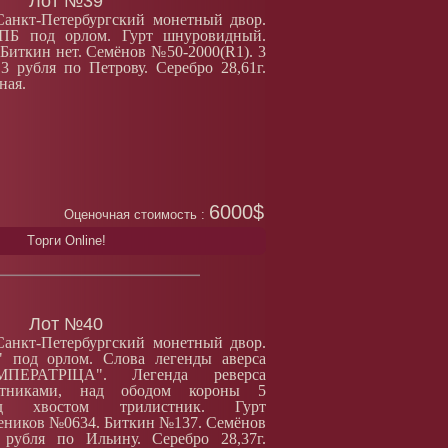
Лот №39
Санкт-Петербургский монетный двор.
СПБ под орлом. Гурт шнуровидный.
Биткин нет. Семёнов №50-2000(R1). 3
3 рубля по Петрову. Серебро 28,61г.
ная.
6000$
Оценочная стоимость :
Tорги Online!
Лот №40
Санкт-Петербургский монетный двор.
 под орлом. Слова легенды аверса
ПЕРАТРIЦА". Легенда реверса
истниками, над ободом короны 5
д хвостом трилистник. Гурт
еников №0634. Биткин №137. Семёнов
рубля по Ильину. Серебро 28,37г.