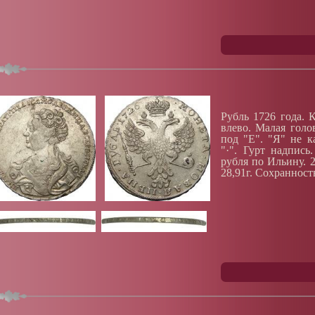
Рубль 1726 года. 
влево. Малая голо
под "Е". "Я" не к
"·". Гурт надпис
рубля по Ильину. 2
28,91г. Сохранност