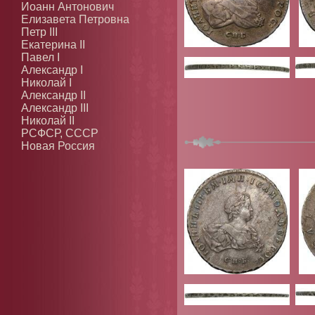
Иоанн Антонович
Елизавета Петровна
Петр III
Екатерина II
Павел I
Александр I
Николай I
Александр II
Александр III
Николай II
РСФСР, СССР
Новая Россия