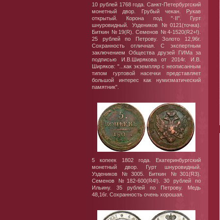
10 рублей 1768 года. Санкт-Петербургский
монетный двор. Грубый чекан. Рукав
открытый. Корона под "·II". Гурт
шнуровидный. Уздеников №0121(точка).
Биткин №19(R). Семенов №4-1520(R2+!).
25 рублей по Петрову. Золото 12,96г.
Сохранность отличная. С экспертным
заключением Общества друзей ГИМа за
подписью И.В.Ширякова от 2014г. И.В.
Ширяков: "...как экземпляр с неописанным
типом гуртовой насечки представляет
большой интерес как нумизматический
памятник".
5 копеек 1802 года. Екатеринбургский
монетный двор. Гурт шнуровидный.
Уздеников №3005. Биткин №301(R3).
Семенов №182-600(R4!). 30 рублей по
Ильину. 35 рублей по Петрову. Медь
48,16г. Сохранность очень хорошая.