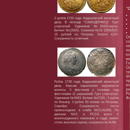
"
2 рубля 1720 года. Кадашевский монетный
двор. В легенде "САМОДЕРЖЕЦ". Гурт
узорчатый. Уздеников №0032(черта).
Биткин №120(R). Семенов №31-1300(R2!).
15 рублей по Петрову. Золото 4,07г.
От
Сохранность отличная.
со
не
по
ко
ме
Гл
Ос
тр
бл
пр
Рубль 1730 года. Кадашевский монетный
во
двор. Корсаж параллелен окружности
ри
монеты. 5 фестонов с точками, над
Ро
фестонами 11 украшений. Гурт узорчатый.
Фо
Уздеников №0693. Биткин №27(R). 3 рубля
по Ильину. 3 рубля 50 копеек по Петрову.
Серебро. Сохранность почти
превосходная, в слабе NGC(AU58). По
данным NGC и PCGS всего 2
монеты(данного номинала и года) имеют
столь высокую оценку сохранности AU58.