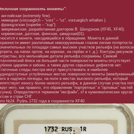
Отличная сохранность монеты"
:
английская (extremely fine).
немецкая (vorzueglich – “vorz” – “vz”, vorzueglich erhalten ).
французская (superbe – “sup”).
американская, разработанная доктором В. Шелдоном (XF45, XF40).
норвежская, датская, финская, шведская(01).
носится к монете, находившейся в обращении. Монета в данной
хранности имеет различимые невооруженным глазом легкие потертости
значительных по площади самых высоких участков рельефа (на волоса
ртрета, на лапах орлов, на коронах, на гербах и т. д.). Контуры рисунков
нтрастны, все мельчайшие детали рельефа сохранены. Свежий
таллический блеск на большей части поверхности монеты отсутствует.
убоких царапин и забоин, а также других серьезных дефектов нет.
таточные следы люстра могут присутствовать в наиболее
уднодоступных углубленных местах поверхности монеты (межбуквенный
еск в надписи легенды, на поле в местах высокого рельефа, который
епятствует износу более низкого рельефа, в данном случае участка пол
круг него, как правило, это обрамление “портретных” и “орловых” частей
сунка). Определяется термином “иксфайн”, xf в нумизматических кругах
ссии и стран СНГ.
то №24. Рубль 1732 года в сохранности XF40.