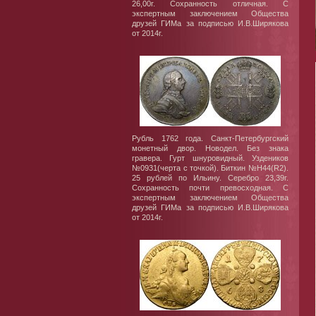
26,00г. Сохранность отличная. С
экспертным заключением Общества
друзей ГИМа за подписью И.В.Ширякова
от 2014г.
Рубль 1762 года. Санкт-Петербургский
монетный двор. Новодел. Без знака
гравера. Гурт шнуровидный. Уздеников
№0931(черта с точкой). Биткин №Н44(R2).
25 рублей по Ильину. Серебро 23,39г.
Сохранность почти превосходная. С
экспертным заключением Общества
друзей ГИМа за подписью И.В.Ширякова
от 2014г.