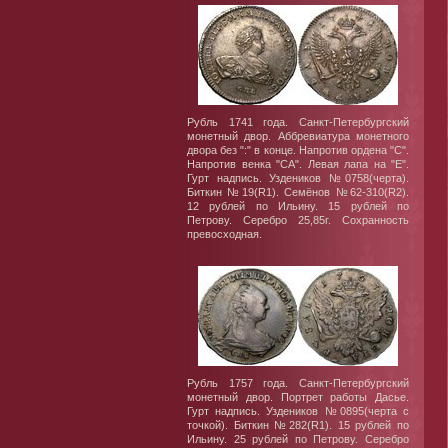
Рубль 1741 года. Санкт-Петербургский
монетный двор. Аббревиатура монетного
двора без ":" в конце. Напротив ордена "C".
Напротив венка "СА". Левая лапа на "Е".
Гурт надпись. Уздеников №0758(черта).
Биткин №19(R1). Семёнов №62-310(R2).
12 рублей по Ильину. 15 рублей по
Петрову. Серебро 25,85г. Сохранность
превосходная.
Рубль 1757 года. Санкт-Петербургский
монетный двор. Портрет работы Дасье.
Гурт надпись. Уздеников №0895(черта с
точкой). Биткин №282(R1). 15 рублей по
Ильину. 25 рублей по Петрову. Серебро