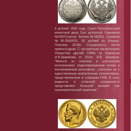
6 рублей 1830 года. Санкт-Петербургский
монетный двор. Гурт рубчатый. Уздеников
№0367(черта). Биткин №56(R2). Семёнов
№36-200(R3!). 25 рублей по Ильину.
Платина 20,66г. Сохранность почти
превосходная. С экспертным заключением
Общества друзей ГИМа за подписью
И.В.Ширякова от 2014г. И.В. Ширяков:
"Монета из платины в улучшеном
исполнении(с подполированным полем и
матированным рельефом)...сличение ее с
единственным аналогичным экземпляром,
представленным в собрании ГИМ. В силу
редкости и отличной сохранности
представляет большой интерес как
нумизматический памятник.".