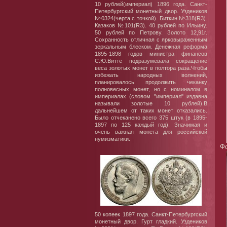
10 рублей(империал) 1896 года. Санкт-
Петербургский монетный двор. Уздеников
№0324(черта с точкой). Биткин №318(R3).
Казаков №101(R3). 40 рублей по Ильину.
50 рублей по Петрову. Золото 12,91г.
Сохранность отличная с ярковыраженным
зеркальным блеском. Денежная реформа
1895-1898 годов министра финансов
С.Ю.Витте подразумевала сокращение
веса золотых монет в полтора раза.Чтобы
избежать народных волнений,
планировалось продолжить чеканку
полновесных монет, но с номиналом в
империалах (словом "империал" издавна
называли золотые 10 рублей).В
дальнейшем от таких монет отказались.
Было отчеканено всего 375 штук (в 1895-
1897 по 125 каждый год). Значимая и
очень важная монета для российской
нумизматики.
Фо
50 копеек 1897 года. Санкт-Петербургский
монетный двор. Гурт гладкий. Уздеников