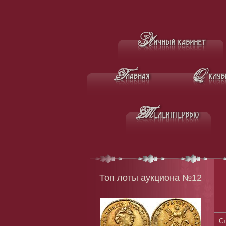
Топ лоты аукциона №12
Ст