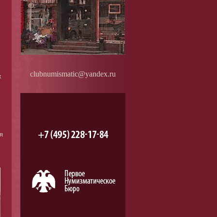
clubnumismatic@yandex.ru
х
я