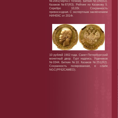
№2081(черта с точкой). Биткин №199(R2).
Казаков №87(R3). Рейтинг по Казакову 5.
Серебро 10,03г. Сохранность
превосходная. С экспертным заключением
НИНЕКС от 2014г.
10 рублей 1902 года. Санкт-Петербургский
монетный двор. Гурт надпись. Уздеников
№0344. Биткин №10. Казаков №251(R2).
Сохранность полированная, в слабе
NGC(PF62CAMEO).