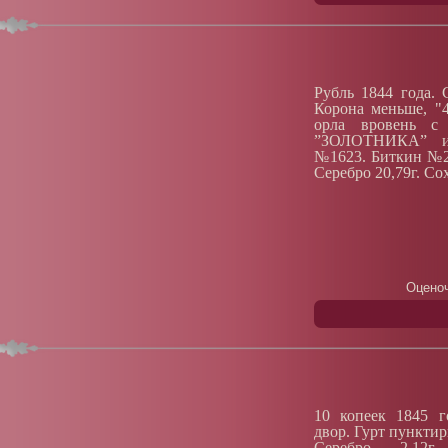
Рубль 1844 года. 
Корона меньше, "4
орла вровень с
”ЗОЛОТНИКА” изо
№1623. Биткин №20
Серебро 20,79г. Со
Оценоч
10 копеек 1845 г
двор. Гурт пункти
Серебро 2,12г