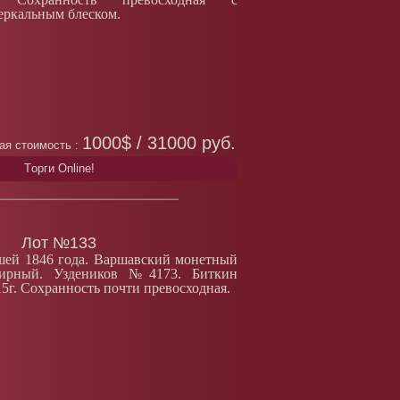
еркальным блеском.
1000$ / 31000 руб.
ая стоимость :
Tорги Online!
Лот №133
ошей 1846 года. Варшавский монетный
тирный. Уздеников №4173. Биткин
5г. Сохранность почти превосходная.