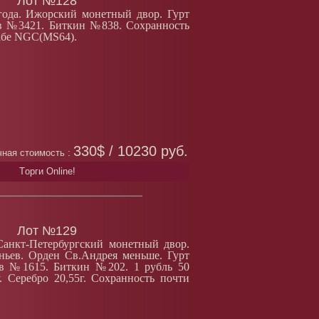
Лот №128
года. Ижорский монетный двор. Гурт
ов №3421. Биткин №838. Сохранность
лабе NGC(MS64).
330$ / 10230 руб.
ная стоимость :
Tорги Online!
Лот №129
Санкт-Петербургский монетный двор.
ньев. Орден Св.Андрея меньше. Гурт
ов №1615. Биткин №202. 1 рубль 50
. Серебро 20,55г. Сохранность почти