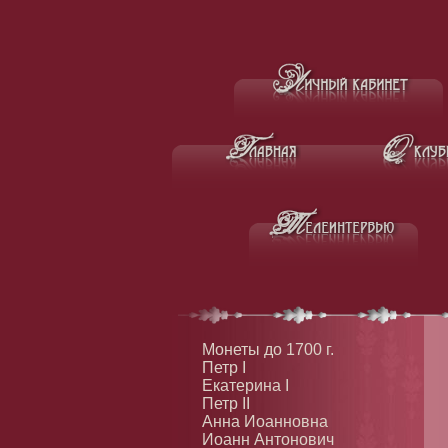
Монеты до 1700 г.
Петр I
Екатерина I
Петр II
Анна Иоанновна
Иоанн Антонович