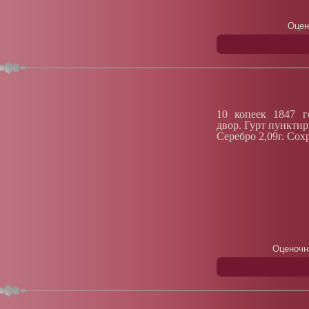
Оцен
10 копеек 1847 г
двор. Гурт пункти
Серебро 2,09г. Сох
Оценочн