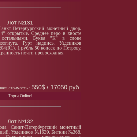
Лот №131
Санкт-Петербургский монетный двор.
4" открытые. Среднее перо в хвосте
 остальными. Буква "К" в слове
гнута. Гурт надпись. Уздеников
4(R1). 1 рубль 50 копеек по Петрову.
хранность почти превосходная.
550$ / 17050 руб.
ная стоимость :
Tорги Online!
Лот №132
ода. Санкт-Петербургский монетный
рный. Уздеников №1639. Биткин №368.
. Сохранность превосходная с