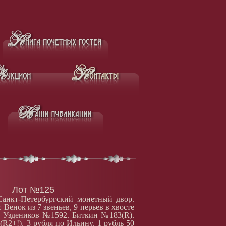
Лот №125
Санкт-Петербургский монетный двор.
 Венок из 7 звеньев, 9 перьев в хвосте
. Уздеников №1592. Биткин №183(R).
R2+!). 3 рубля по Ильину. 1 рубль 50