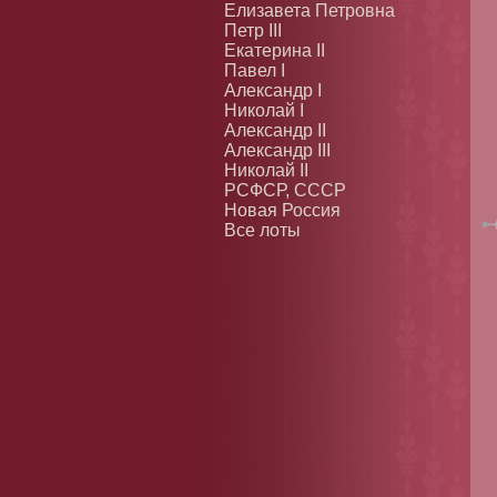
Елизавета Петровна
Петр III
Екатерина II
Павел I
Александр I
Николай I
Александр II
Александр III
Николай II
РСФСР, СССР
Новая Россия
Все лоты