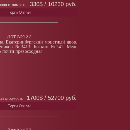
330$ / 10230 руб.
ная стоимость :
Tорги Online!
Лот №127
да. Екатеринбургский монетный двор.
деников №3413. Биткин №541. Медь
ь почти превосходная.
1700$ / 52700 руб.
ая стоимость :
Tорги Online!