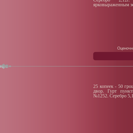
ярковыраженным з
Оценочн
25 копеек - 50 гр
двор. Гурт пунк
№1252. Серебро 5,1