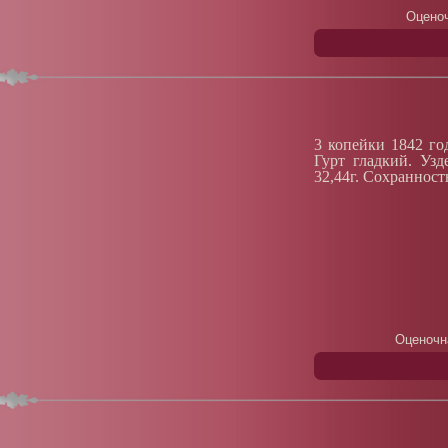
Оценоч
3 копейки 1842 го
Гурт гладкий. Уз
32,44г. Сохранност
Оценочн