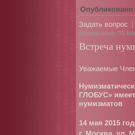
Опубликовано
Задать вопрос
Воскресенье, 03 Ма
Встреча ну
Уважаемые Член
Нумизматическ
ГЛОБУС» имеет 
нумизматов
14 мая 2015 год
г. Москва, ул. 