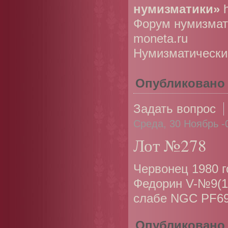
нумизматики»
Форум нумизмат
moneta.ru
Нумизматически
Опубликовано
Задать вопрос
Среда, 30 Ноябрь -
Лот №278
Червонец 1980 г
Федорин V-№9(10
слабе NGC PF6
Опубликовано