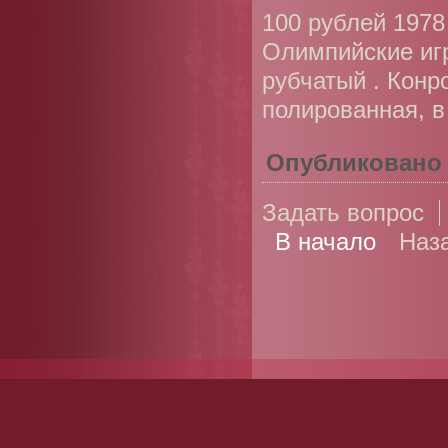
100 рублей 1978
Олимпийские игр
рубчатый . Конр
полированная, 
Опубликовано
Задать вопрос
В начало
Наз