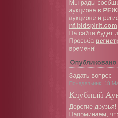
Мы рады сообщи
аукционе в
РЕЖ
аукционе и реги
nf.bidspirit.com
На сайте будет
Просьба
регист
времени!
Опубликовано
Задать вопрос
Понедельник, 18 Ма
Клубный Аук
Дорогие друзья!
Напоминаем, чт