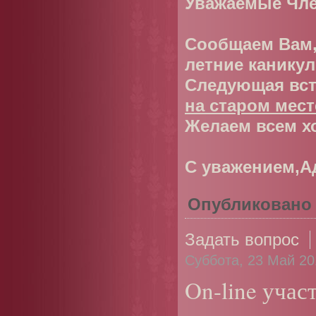
Уважаемые Чле
Сообщаем Вам,
летние канику
Следующая вст
на старом мест
Желаем всем х
С уважением,А
Опубликовано
Задать вопрос
Суббота, 23 Май 20
On-line учас