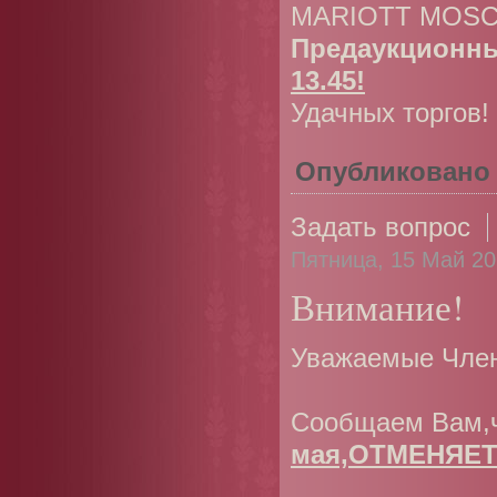
MARIOTT MOSCO
Предаукционны
13.45!
Удачных торгов!
Опубликовано
Задать вопрос
Пятница, 15 Май 20
Внимание!
Уважаемые Член
Сообщаем Вам,
мая,ОТМЕНЯЕТ