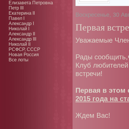
Елизавета Петровна
Петр III
Екатерина II
Воскресенье, 30 Авг
Павел I
Первая встре
Александр I
Николай I
Александр II
Александр III
Уважаемые Член
Николай II
РСФСР, СССР
Новая Россия
Рады сообщить,ч
Все лоты
Клуб любителей 
встречи!
Первая в этом 
2015 года на с
Ждем Вас!