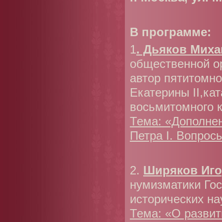
В программе:
1
. Дьяков Миха
общественной о
автор пятитомно
Екатерины II,ка
восьмитомного 
Тема: «Дополнен
Петра I. Вопросы
2.
Ширяков Иго
нумизматики Гос
исторических на
Тема: «О развит