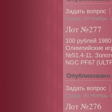
Задать вопрос
Среда, 30 Ноябрь -
Лот №277
100 рублей 1980
Олимпийские игр
№51.4-11. Золот
NGC PF67 (ULT
Опубликовано
Задать вопрос
Среда, 30 Ноябрь -
Лот №276