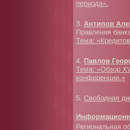
периода».
3.
Антипов Але
Правления банк
Тема: «Кредитов
4.
Павлов Геор
Тема: «Обзор XV
конференции.»
5.
Свободная ди
Информационн
Региональная о