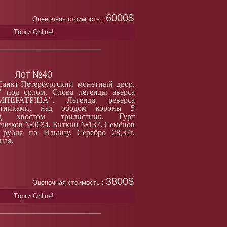
6000$
Оценочная стоимость :
Tорги Online!
Лот №40
Санкт-Петербургский монетный двор.
 под орлом. Слова легенды аверса
ПЕРАТРIЦА". Легенда реверса
истниками, над ободом короны 5
д хвостом трилистник. Гурт
еников №0634. Биткин №137. Семёнов
рубля по Ильину. Серебро 28,37г.
ная.
3800$
Оценочная стоимость :
Tорги Online!