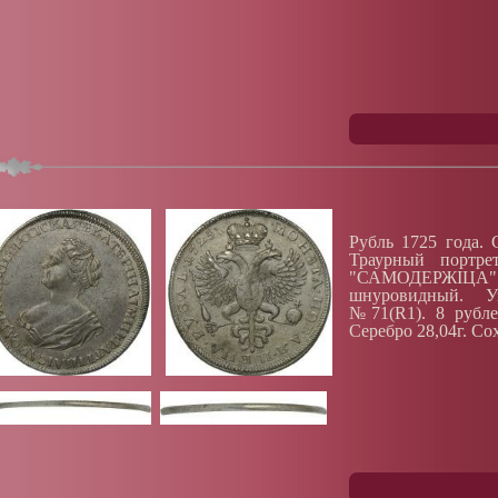
Рубль 1725 года. 
Траурный портре
"САМОДЕРЖIЦА"
шнуровидный. У
№71(R1). 8 рубле
Серебро 28,04г. Со