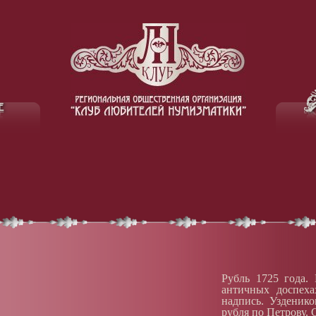
Рубль 1725 года.
античных доспеха
надпись. Узденико
рубля по Петрову. 