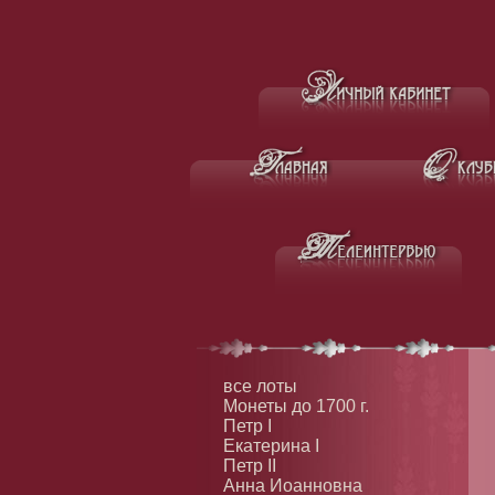
все лоты
Монеты до 1700 г.
Петр I
Екатерина I
Петр II
Анна Иоанновна