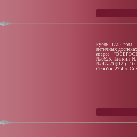
Рубль 1725 года.
античных доспехах
аверса "ВСЕРОСI
№0625. Биткин №9
№47-800(R2!). 10 
Серебро 27,49г. Со