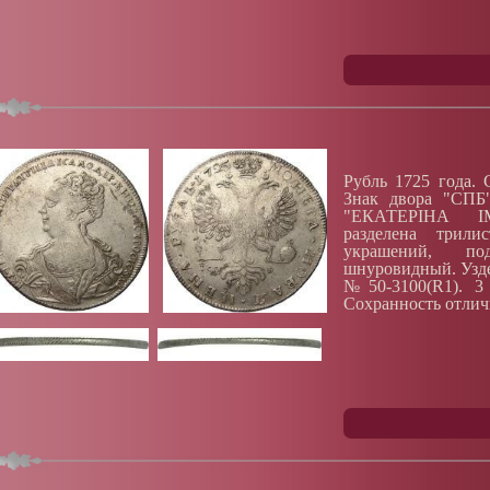
Рубль 1725 года. 
Знак двора "СПБ"
"ЕКАТЕРIНА IM
разделена трил
украшений, по
шнуровидный. Узд
№50-3100(R1). 3 
Сохранность отлич