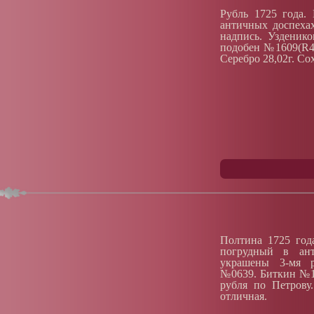
Рубль 1725 года.
античных доспехах
надпись. Узденик
подобен №1609(R4)
Серебро 28,02г. Со
Полтина 1725 год
погрудный в ант
украшены 3-мя р
№0639. Биткин №10
рубля по Петрову.
отличная.