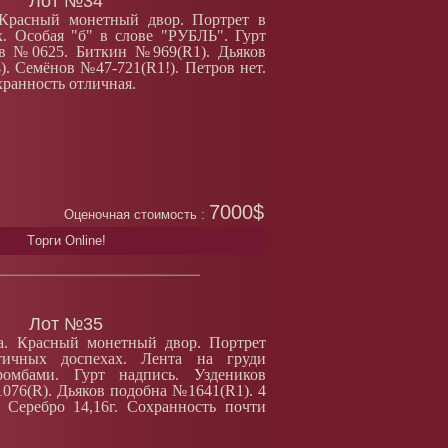
Лот №34
 Красный монетный двор. Портрет в
. Особая "б" в слове "РУБЛЬ". Гурт
ов №0625. Биткин №969(R1). Дьяков
. Семёнов №47-721(R1!). Петров нет.
хранность отличная.
7000$
Оценочная стоимость :
Tорги Online!
Лот №35
а. Красный монетный двор. Портрет
ичных доспехах. Лента на груди
омбами. Гурт надпись. Уздеников
76(R). Дьяков подобна №1641(R1). 4
 Серебро 14,16г. Сохранность почти