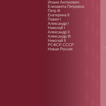
Иоанн Антонович
Елизавета Петровна
Петр III
Екатерина II
Павел I
Александр I
Николай I
Александр II
Александр III
Николай II
РСФСР, СССР
Новая Россия