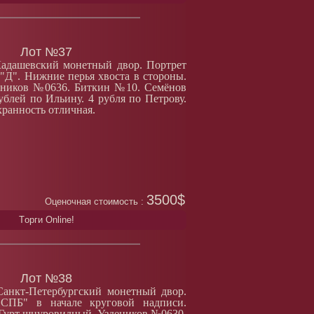
Лот №37
Кадашевский монетный двор. Портрет
 "Д". Нижние перья хвоста в стороны.
деников №0636. Биткин №10. Семёнов
ублей по Ильину. 4 рубля по Петрову.
хранность отличная.
3500$
Оценочная стоимость :
Tорги Online!
Лот №38
Санкт-Петербургский монетный двор.
·СПБ" в начале круговой надписи.
Гурт шнуровидный. Уздеников №0630.