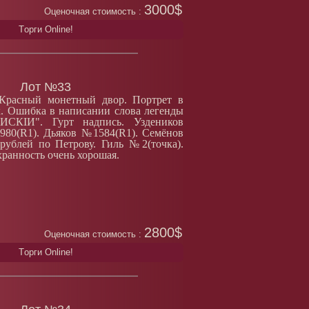
3000$
Оценочная стоимость :
Tорги Online!
Лот №33
 Красный монетный двор. Портрет в
. Ошибка в написании слова легенды
ИСКIИ". Гурт надпись. Уздеников
80(R1). Дьяков №1584(R1). Семёнов
рублей по Петрову. Гиль №2(точка).
хранность очень хорошая.
2800$
Оценочная стоимость :
Tорги Online!