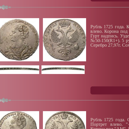
Рубль 1725 года. 
влево. Корона под
Гурт надпись. Уз
№50-150(R1+). 5 р
Серебро 27,97г. Со
Рубль 1725 года. 
Портрет влево. "
Корона под "АМ". 