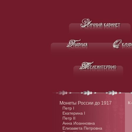
Монеты России до 1917
К 
Петр I
Екатерина I
Петр II
Анна Иоанновна
Елизавета Петровна