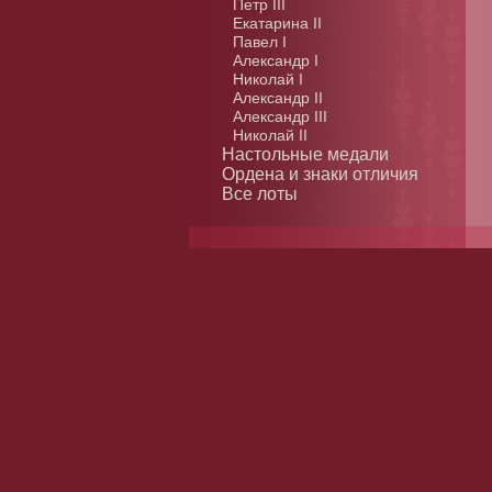
Петр III
Екатарина II
Павел I
Александр I
Николай I
Александр II
Александр III
Николай II
Настольные медали
Ордена и знаки отличия
Все лоты