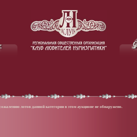
сожалению лотов данной категории в этом аукционе не обнаружено.