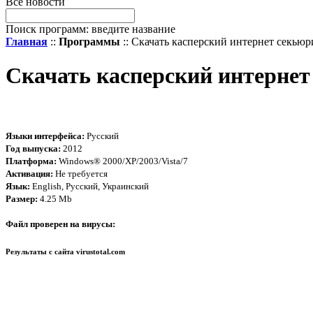
Все новости
Поиск программ: введите название
Главная
::
Программы
:: Скачать касперский интернет секью
Скачать касперский интернет
Языки интерфейса:
Русский
Год выпуска:
2012
Платформа:
Windows® 2000/XP/2003/Vista/7
Активация:
Не требуется
Язык:
English, Русский, Украинский
Размер:
4.25 Mb
Файл проверен на вирусы:
Результаты с сайта
virustotal.com