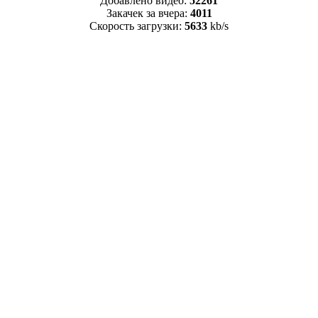
Добавлено видео:
52261
Закачек за вчера:
4011
Скорость загрузки:
5633
kb/s