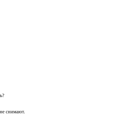
ь?
 не снимают.