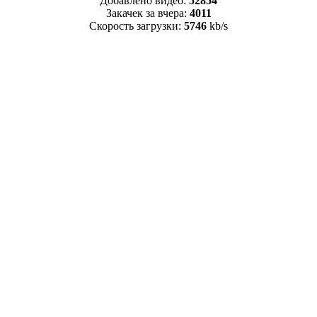
Добавлено видео:
52854
Закачек за вчера:
4011
Скорость загрузки:
5746
kb/s