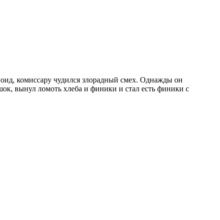
аноид, комиссару чудился злорадный смех. Однажды он
ешок, вынул ломоть хлеба и финики и стал есть финики с