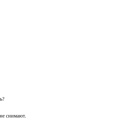
ь?
 не снимают.