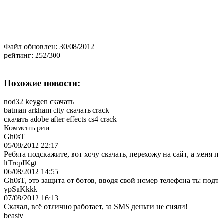
Файл обновлен:
30/08/2012
рейтинг:
252/300
Похожие новости:
nod32 keygen скачать
batman arkham city скачать crack
скачать adobe after effects cs4 crack
Комментарии
Gh0sT
05/08/2012 22:17
Ребята подскажите, вот хочу скачать, перехожу на сайт, а мен
ltTropIKgt
06/08/2012 14:55
Gh0sT, это защита от ботов, вводя свой номер телефона ты под
ypSuKkkk
07/08/2012 16:13
Скачал, всё отлично работает, за SMS деньги не сняли!
beasty