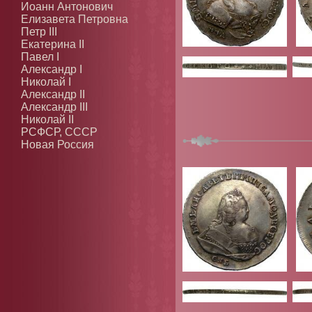
Иоанн Антонович
Елизавета Петровна
Петр III
Екатерина II
Павел I
Александр I
Николай I
Александр II
Александр III
Николай II
РСФСР, СССР
Новая Россия