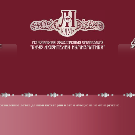
сожалению лотов данной категории в этом аукционе не обнаружено.