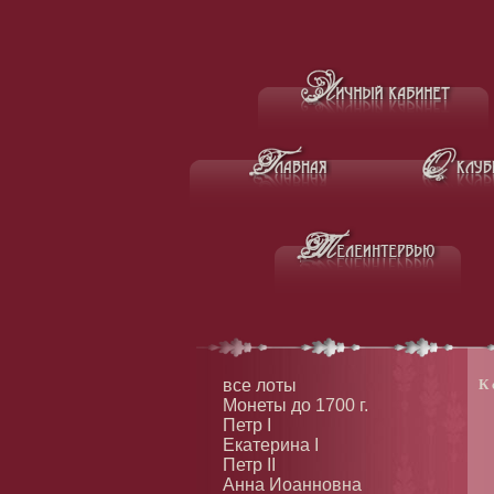
все лоты
К 
Монеты до 1700 г.
Петр I
Екатерина I
Петр II
Анна Иоанновна