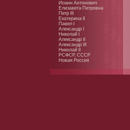
Иоанн Антонович
Елизавета Петровна
Петр III
Екатерина II
Павел I
Александр I
Николай I
Александр II
Александр III
Николай II
РСФСР, СССР
Новая Россия