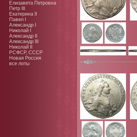
Елизавета Петровна
Петр III
Екатерина II
Павел I
Александр I
Николай I
Александр II
Александр III
Николай II
РСФСР, СССР
Новая Россия
все лоты