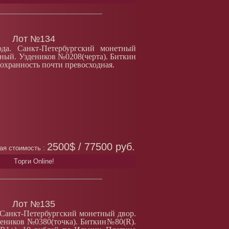
Лот №134
да. Санкт-Петербургский монетный
рный. Уздеников №0208(черта). Биткин
Сохранность почти превосходная.
2500$ / 77500 руб.
ая стоимость :
Tорги Online!
Лот №135
. Санкт-Петербургский монетный двор.
деников №0380(точка). Биткин№80(R).