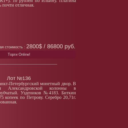
R1+). 10 рублей по Ильину. Платина
ь почти отличная.
2800$ / 86800 руб.
ая стоимость :
Tорги Online!
Лот №136
Санкт-Петербургский монетный двор. В
ия Александровской колонны в
 рубчатый. Уздеников №4183. Биткин
5 копеек по Петрову. Серебро 20,71г.
ованная.