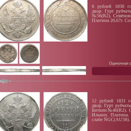
6 рублей 1830 го
двор. Гурт рубчат
№56(R2). Семёнов 
Платина 20,67г. Со
Оценочная с
12 рублей 1831 г
двор. Гурт рубчат
Биткин№40(R2). С
Ильину. Платина.
слабе NGC(AU58).