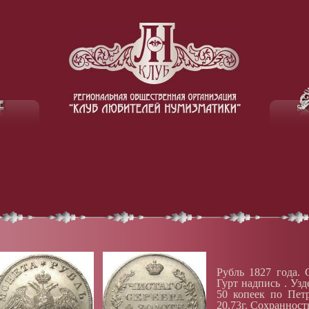
Рубль 1827 года. 
Гурт надпись . Уз
50 копеек по Пет
20,73г. Сохранност