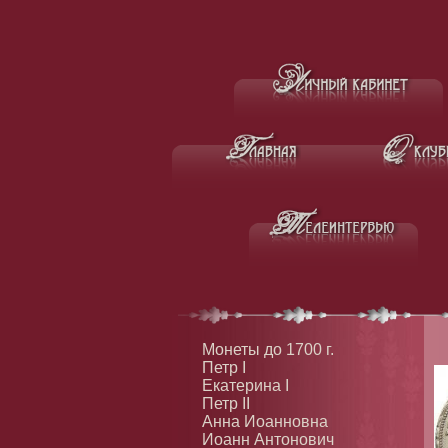
Монеты до 1700 г.
Петр I
Екатерина I
Петр II
Анна Иоанновна
Иоанн Антонович