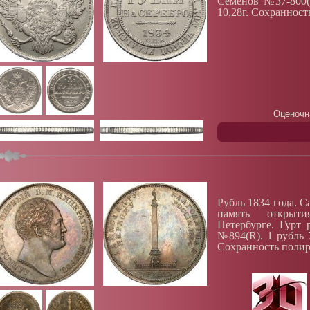
Семёнов №37-800(
10,28г. Сохранност
Оценочн
Рубль 1834 года. 
память открыт
Петербурге. Гурт
№894(R). 1 рубль 7
Сохранность полир