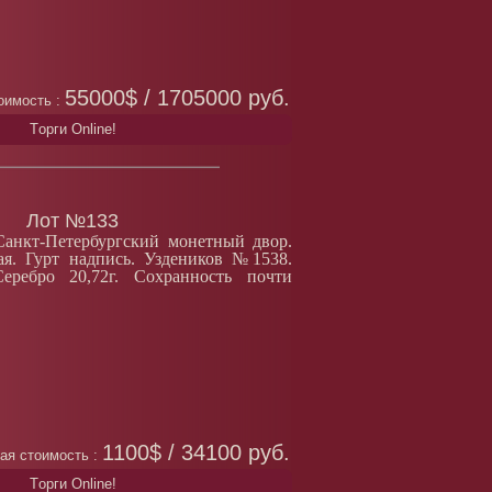
55000$ / 1705000 руб.
оимость :
Tорги Online!
Лот №133
Санкт-Петербургский монетный двор.
ая. Гурт надпись. Уздеников №1538.
ебро 20,72г. Сохранность почти
1100$ / 34100 руб.
ая стоимость :
Tорги Online!