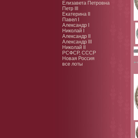
Елизавета Петровна
Петр III
Екатерина II
Павел I
Александр I
Николай I
Александр II
Александр III
Николай II
РСФСР, СССР
Новая Россия
все лоты