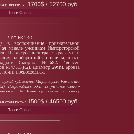
1700$ / 52700 руб.
ая стоимость :
Tорги Online!
Лот №130
а в воспоминание признательной
ная медаль ученикам Императорской
тв. На аверсе палитра с красками и
яния, на оборотной стороне надпись в
гладкий. Смирнов №682. Иверсен
 №475.1(R2). Диаметр 29мм. Бронза
ь почти превосходная.
анцузкой художницы Марии-Луизы-Елизаветы
42). Награждался один из учеников Санкт-
раторской Академии художеств по классу
1500$ / 46500 руб.
ая стоимость :
Tорги Online!