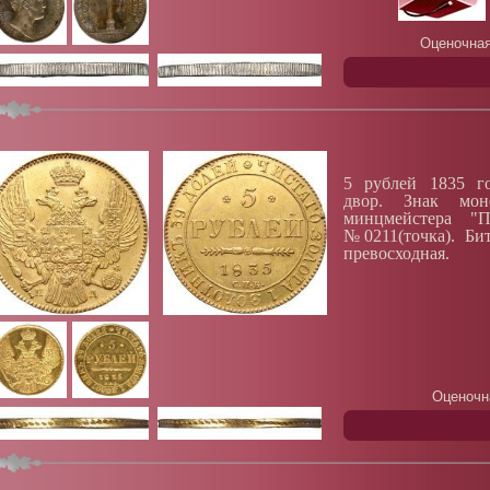
Оценочная
5 рублей 1835 го
двор. Знак мон
минцмейстера "П
№0211(точка). Би
превосходная.
Оценочн