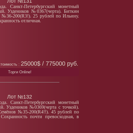
Лот №131
да. Санкт-Петербургский монетный
ый. Уздеников №0367(черта). Биткин
№36-200(R3!). 25 рублей по Ильину.
хранность отличная.
25000$ / 775000 руб.
тоимость :
Tорги Online!
Лот №132
ода. Санкт-Петербургский монетный
ый. Уздеников №0369(черта с точкой).
емёнов №35-200(R4!!). 45 рублей по
 Сохранность почти превосходная, в