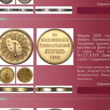
Оценочн
Медаль 1829 год
Лебрен. Премиаль
Академии художес
кистями на фоне си
5 строк. Гурт 
№CCCXXIX. Дьяков
14,85г. Сохранност
Ежегодная премия фр
Виже Лебрен(1755-18
Петербургской Импе
живописи.
Оценочн