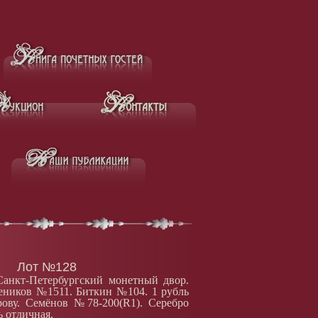
Лот №128
Санкт-Петербургский монетный двор.
деников №1511. Биткин №104. 1 рубль
рову. Семёнов №78-200(R1). Серебро
ь отличная.