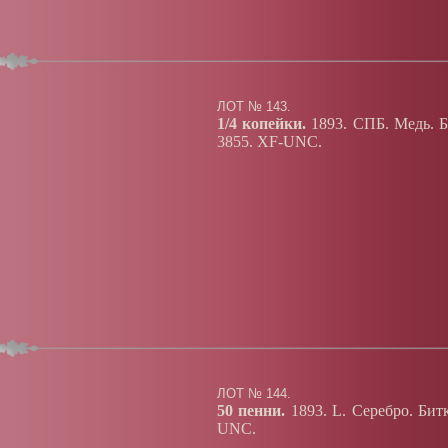
ЛОТ № 143.
1/4 копейки.
1893. СПБ. Медь. Б
3855. XF-UNC.
ЛОТ № 144.
50 пенни.
1893.
L
. Серебро. Бит
UNC.