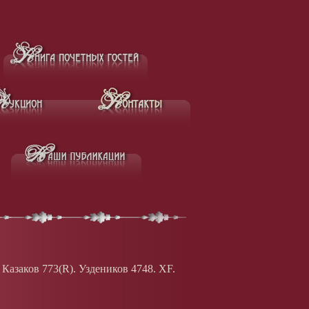
 Казаков 773(
R
). Уздеников 4748. XF.