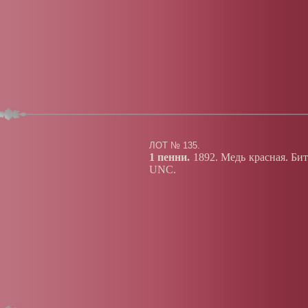
ЛОТ № 135.
1 пенни.
1892. Медь красная. Бит
UNC.