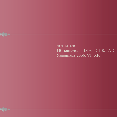
ЛОТ № 138.
10 копеек.
1893. СПБ. АГ. Се
Уздеников 2056. VF-XF.