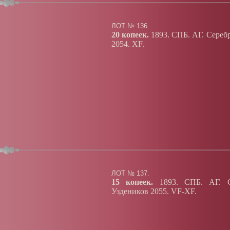
ЛОТ № 136.
20 копеек.
1893. СПБ. АГ. Серебр
2054. XF.
ЛОТ № 137.
15 копеек.
1893. СПБ. АГ. Се
Уздеников 2055. VF-XF.