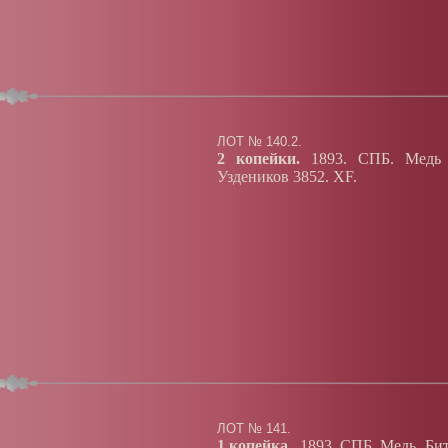
ЛОТ № 140.2.
2 копейки.
1893. СПБ. Медь 
Уздеников 3852. XF.
ЛОТ № 141.
1 копейка.
1893. СПБ. Медь. Битк