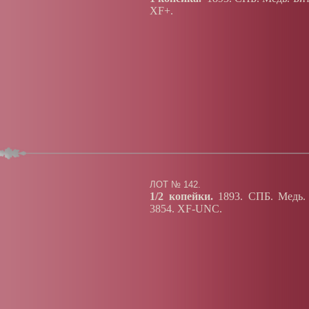
XF+.
ЛОТ № 142.
1/2 копейки.
1893. СПБ. Медь. 
3854. XF-UNC.