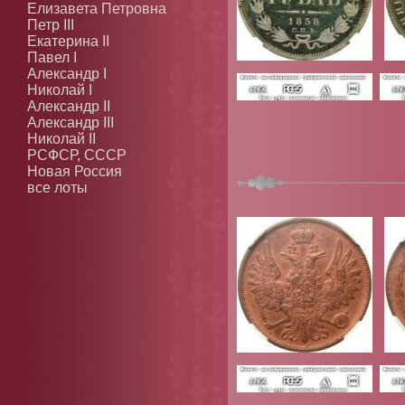
Елизавета Петровна
Петр III
Екатерина II
Павел I
Александр I
Николай I
Александр II
Александр III
Николай II
РСФСР, СССР
Новая Россия
все лоты