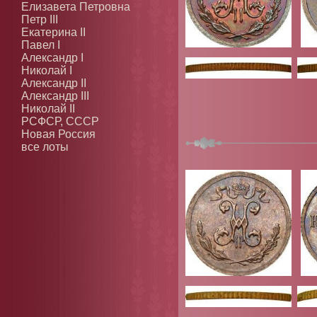
Елизавета Петровна
Петр III
Екатерина II
Павел I
Александр I
Николай I
Александр II
Александр III
Николай II
РСФСР, СССР
Новая Россия
все лоты